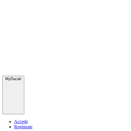
MyDucati
Accede
Regístrate