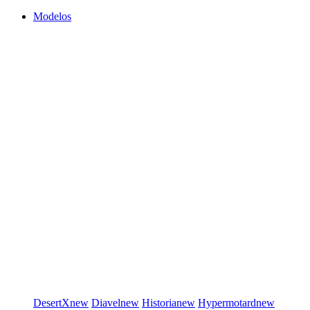
Modelos
DesertX
new
Diavel
new
Historia
new
Hypermotard
new