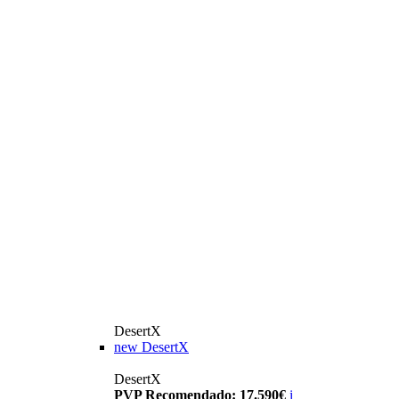
DesertX
new
DesertX
DesertX
PVP Recomendado: 17.590€
i