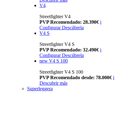
V4
Streetfighter V4
PVP Recomendado: 28.390€
i
Configurar
Descúbrela
V4 S
Streetfighter V4 S
PVP Recomendado: 32.490€
i
Configurar
Descúbrela
new
V4 S 100
Streetfighter V4 S 100
PVP Recomendado desde: 78.000€
i
Descubrir más
Superleggera