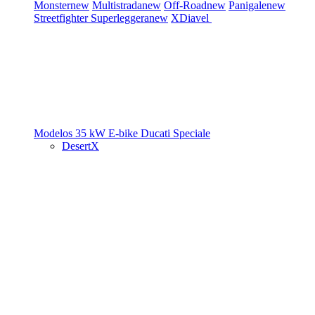
Monster
new
Multistrada
new
Off-Road
new
Panigale
new
Streetfighter
Superleggera
new
XDiavel
Modelos 35 kW
E-bike
Ducati Speciale
DesertX