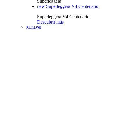
Superleggera
new
Superleggera V4 Centenario
Superleggera V4 Centenario
Descubrir más
XDiavel