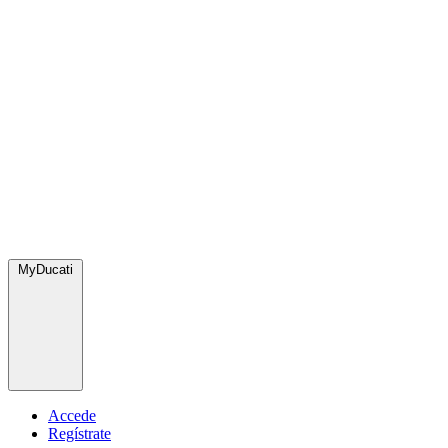
MyDucati
Accede
Regístrate