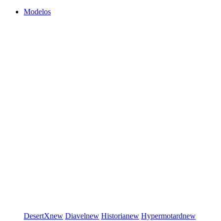
Modelos
DesertX
new
Diavel
new
Historia
new
Hypermotard
new