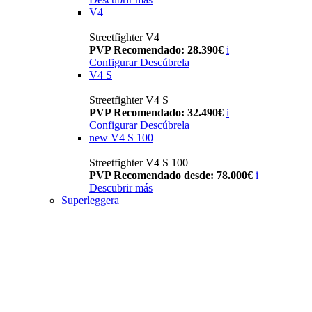
V4
Streetfighter V4
PVP Recomendado: 28.390€
i
Configurar
Descúbrela
V4 S
Streetfighter V4 S
PVP Recomendado: 32.490€
i
Configurar
Descúbrela
new
V4 S 100
Streetfighter V4 S 100
PVP Recomendado desde: 78.000€
i
Descubrir más
Superleggera