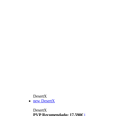
DesertX
new
DesertX
DesertX
PVP Recomendado: 17.590€
i