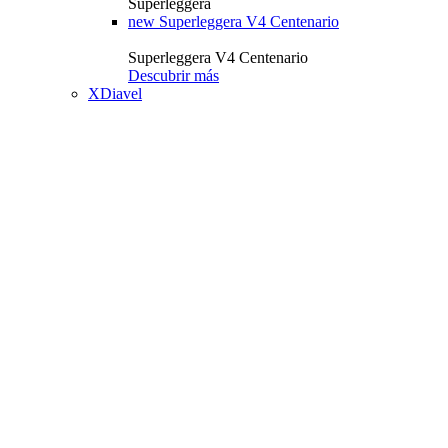
Superleggera
new
Superleggera V4 Centenario
Superleggera V4 Centenario
Descubrir más
XDiavel