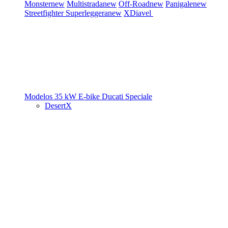
Monster
new
Multistrada
new
Off-Road
new
Panigale
new
Streetfighter
Superleggera
new
XDiavel
Modelos 35 kW
E-bike
Ducati Speciale
DesertX