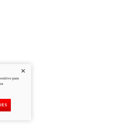
positivo para
ara
IES