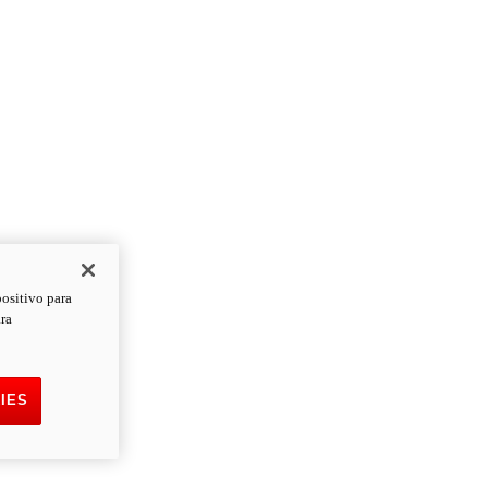
positivo para
ara
IES