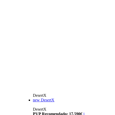
DesertX
new
DesertX
DesertX
PVP Recomendado: 17.590€
i