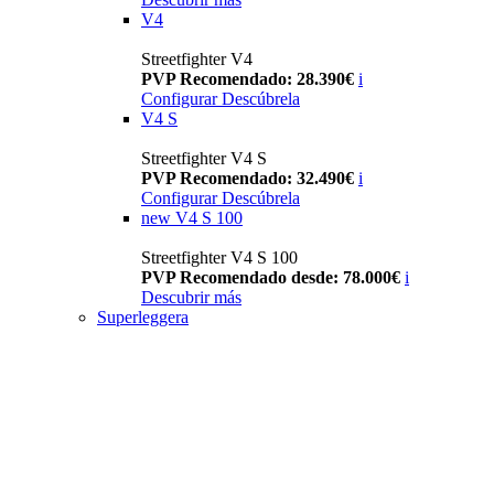
V4
Streetfighter V4
PVP Recomendado: 28.390€
i
Configurar
Descúbrela
V4 S
Streetfighter V4 S
PVP Recomendado: 32.490€
i
Configurar
Descúbrela
new
V4 S 100
Streetfighter V4 S 100
PVP Recomendado desde: 78.000€
i
Descubrir más
Superleggera