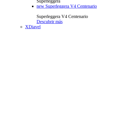
Superleggera
new
Superleggera V4 Centenario
Superleggera V4 Centenario
Descubrir más
XDiavel