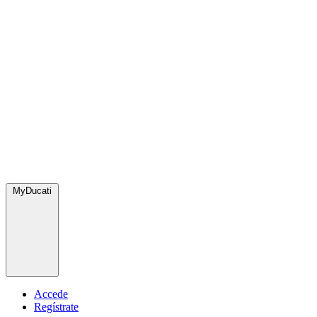
MyDucati
Accede
Regístrate