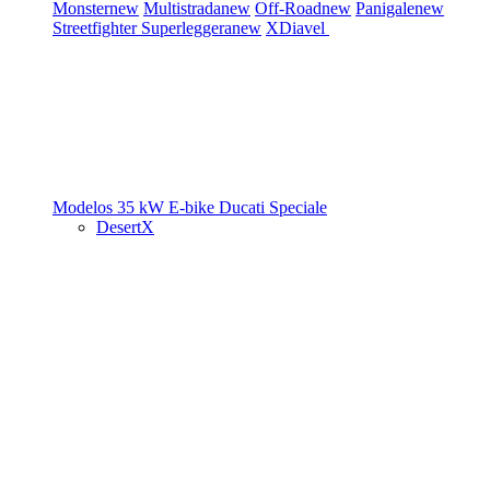
Monster
new
Multistrada
new
Off-Road
new
Panigale
new
Streetfighter
Superleggera
new
XDiavel
Modelos 35 kW
E-bike
Ducati Speciale
DesertX