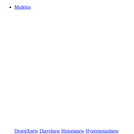
Modelos
DesertX
new
Diavel
new
Historia
new
Hypermotard
new