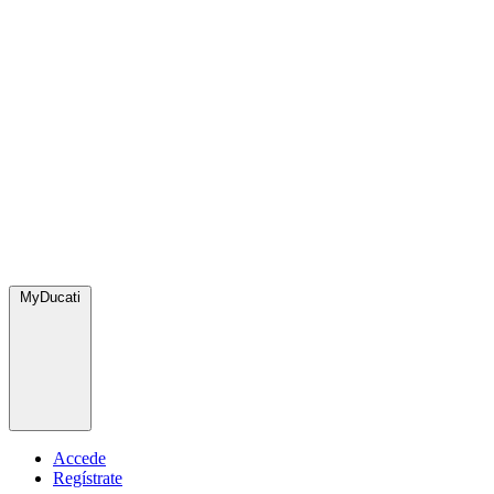
MyDucati
Accede
Regístrate