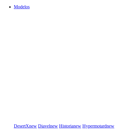
Modelos
DesertX
new
Diavel
new
Historia
new
Hypermotard
new