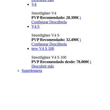
V4
Streetfighter V4
PVP Recomendado: 28.390€
i
Configurar
Descúbrela
V4 S
Streetfighter V4 S
PVP Recomendado: 32.490€
i
Configurar
Descúbrela
new
V4 S 100
Streetfighter V4 S 100
PVP Recomendado desde: 78.000€
i
Descubrir más
Superleggera