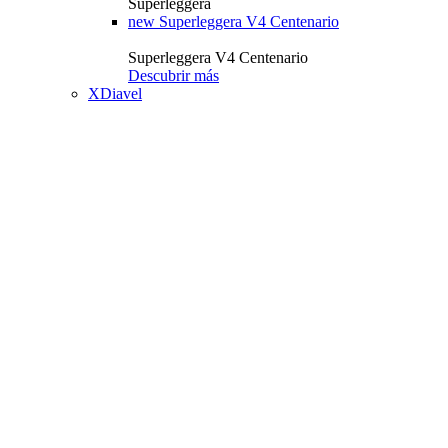
Superleggera
new
Superleggera V4 Centenario
Superleggera V4 Centenario
Descubrir más
XDiavel