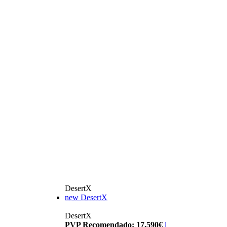
DesertX
new
DesertX
DesertX
PVP Recomendado: 17.590€
i