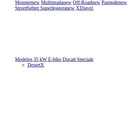
Monster
new
Multistrada
new
Off-Road
new
Panigale
new
Streetfighter
Superleggera
new
XDiavel
Modelos 35 kW
E-bike
Ducati Speciale
DesertX