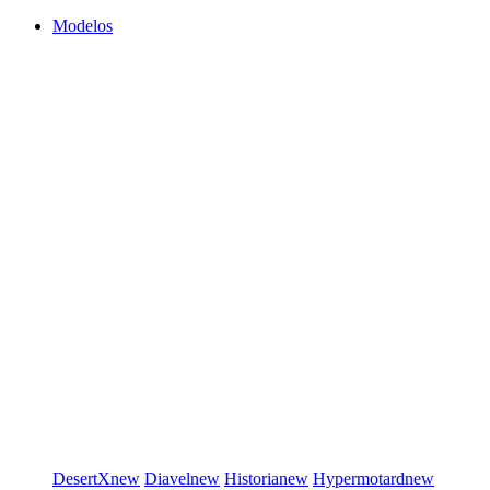
Modelos
DesertX
new
Diavel
new
Historia
new
Hypermotard
new