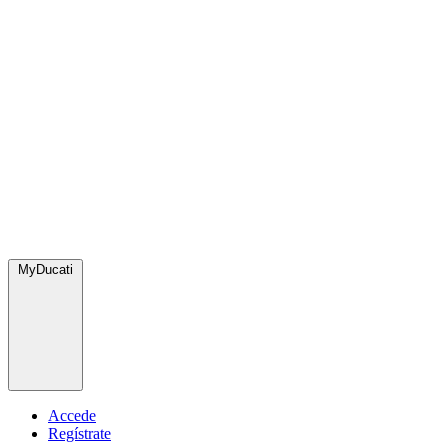
MyDucati
Accede
Regístrate