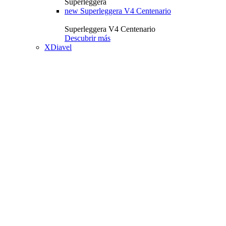
Superleggera
new
Superleggera V4 Centenario
Superleggera V4 Centenario
Descubrir más
XDiavel