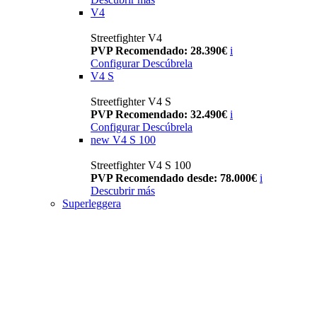
V4
Streetfighter V4
PVP Recomendado: 28.390€
i
Configurar
Descúbrela
V4 S
Streetfighter V4 S
PVP Recomendado: 32.490€
i
Configurar
Descúbrela
new
V4 S 100
Streetfighter V4 S 100
PVP Recomendado desde: 78.000€
i
Descubrir más
Superleggera