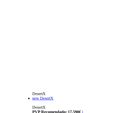
DesertX
new
DesertX
DesertX
PVP Recomendado: 17.590€
i