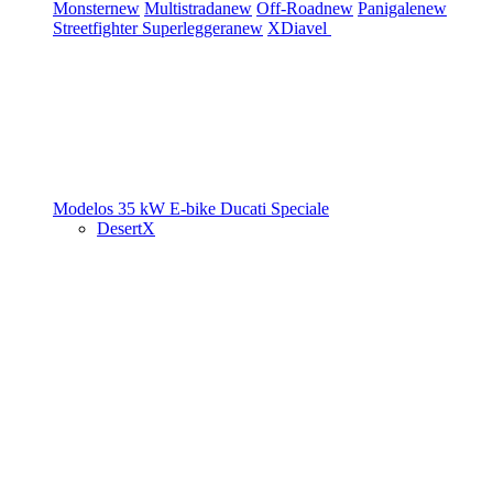
Monster
new
Multistrada
new
Off-Road
new
Panigale
new
Streetfighter
Superleggera
new
XDiavel
Modelos 35 kW
E-bike
Ducati Speciale
DesertX