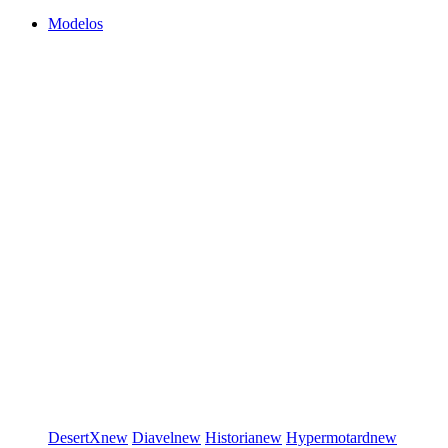
Modelos
DesertX
new
Diavel
new
Historia
new
Hypermotard
new