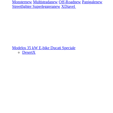
Monster
new
Multistrada
new
Off-Road
new
Panigale
new
Streetfighter
Superleggera
new
XDiavel
Modelos 35 kW
E-bike
Ducati Speciale
DesertX