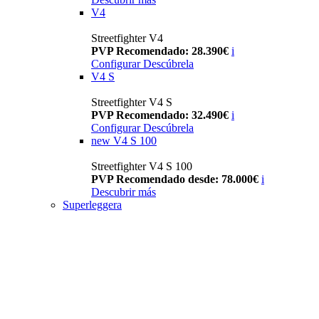
V4
Streetfighter V4
PVP Recomendado: 28.390€
i
Configurar
Descúbrela
V4 S
Streetfighter V4 S
PVP Recomendado: 32.490€
i
Configurar
Descúbrela
new
V4 S 100
Streetfighter V4 S 100
PVP Recomendado desde: 78.000€
i
Descubrir más
Superleggera