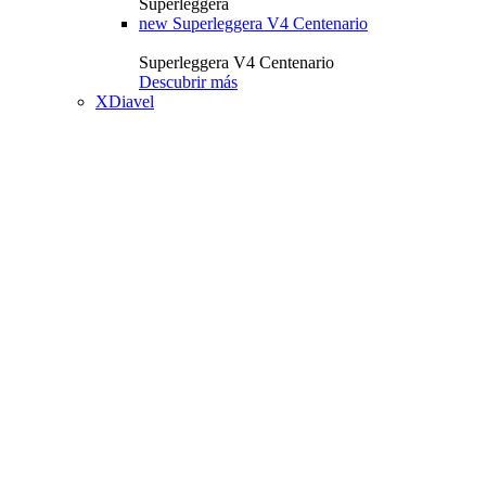
Superleggera
new
Superleggera V4 Centenario
Superleggera V4 Centenario
Descubrir más
XDiavel