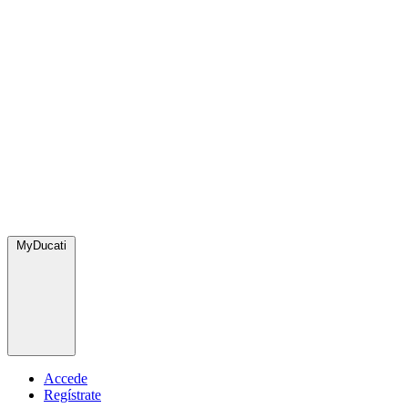
MyDucati
Accede
Regístrate