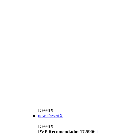
DesertX
new
DesertX
DesertX
PVP Recomendado: 17.590€
i