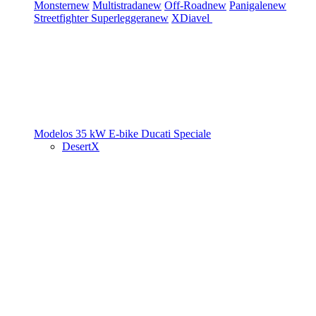
Monster
new
Multistrada
new
Off-Road
new
Panigale
new
Streetfighter
Superleggera
new
XDiavel
Modelos 35 kW
E-bike
Ducati Speciale
DesertX