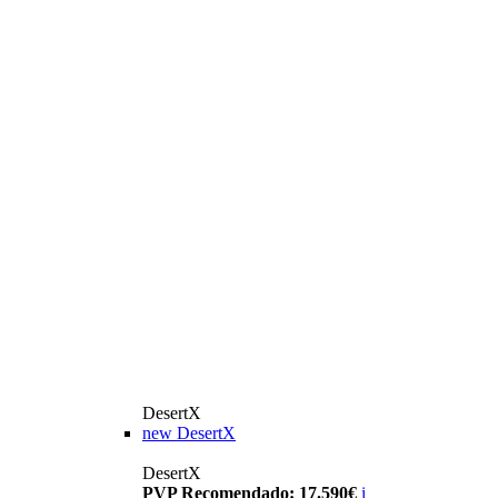
DesertX
new
DesertX
DesertX
PVP Recomendado: 17.590€
i