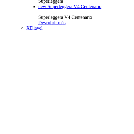
Superleggera
new
Superleggera V4 Centenario
Superleggera V4 Centenario
Descubrir más
XDiavel