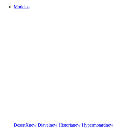
Modelos
DesertX
new
Diavel
new
Historia
new
Hypermotard
new