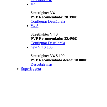
V4
Streetfighter V4
PVP Recomendado: 28.390€
i
Configurar
Descúbrela
V4 S
Streetfighter V4 S
PVP Recomendado: 32.490€
i
Configurar
Descúbrela
new
V4 S 100
Streetfighter V4 S 100
PVP Recomendado desde: 78.000€
i
Descubrir más
Superleggera