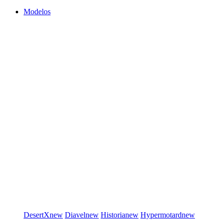
Modelos
DesertX
new
Diavel
new
Historia
new
Hypermotard
new