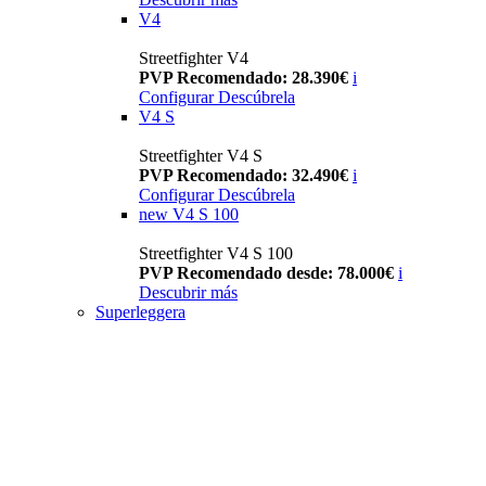
V4
Streetfighter V4
PVP Recomendado: 28.390€
i
Configurar
Descúbrela
V4 S
Streetfighter V4 S
PVP Recomendado: 32.490€
i
Configurar
Descúbrela
new
V4 S 100
Streetfighter V4 S 100
PVP Recomendado desde: 78.000€
i
Descubrir más
Superleggera