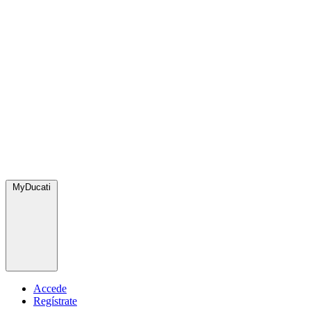
MyDucati
Accede
Regístrate