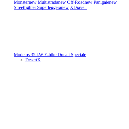
Monster
new
Multistrada
new
Off-Road
new
Panigale
new
Streetfighter
Superleggera
new
XDiavel
Modelos 35 kW
E-bike
Ducati Speciale
DesertX