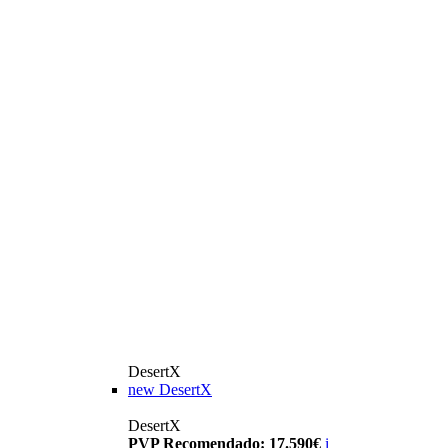
DesertX
new
DesertX
DesertX
PVP Recomendado: 17.590€
i