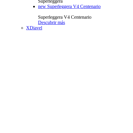
Superleggera
new
Superleggera V4 Centenario
Superleggera V4 Centenario
Descubrir más
XDiavel