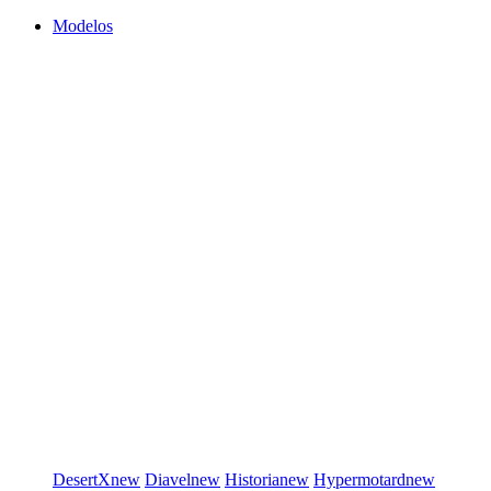
Modelos
DesertX
new
Diavel
new
Historia
new
Hypermotard
new