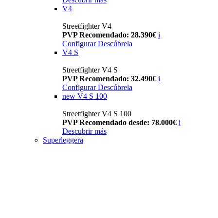
V4
Streetfighter V4
PVP Recomendado: 28.390€
i
Configurar
Descúbrela
V4 S
Streetfighter V4 S
PVP Recomendado: 32.490€
i
Configurar
Descúbrela
new
V4 S 100
Streetfighter V4 S 100
PVP Recomendado desde: 78.000€
i
Descubrir más
Superleggera