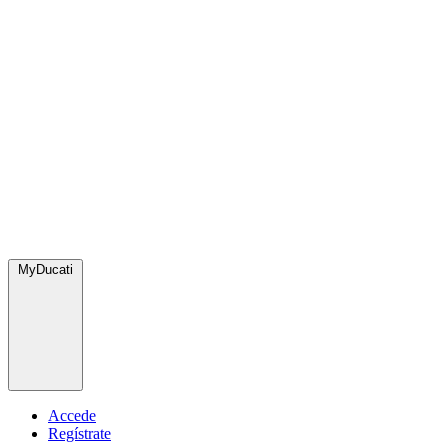
MyDucati
Accede
Regístrate