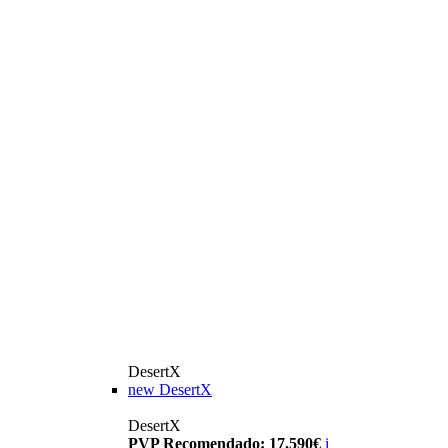
DesertX
new
DesertX
DesertX
PVP Recomendado: 17.590€
i