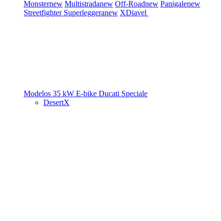
Monster
new
Multistrada
new
Off-Road
new
Panigale
new
Streetfighter
Superleggera
new
XDiavel
Modelos 35 kW
E-bike
Ducati Speciale
DesertX