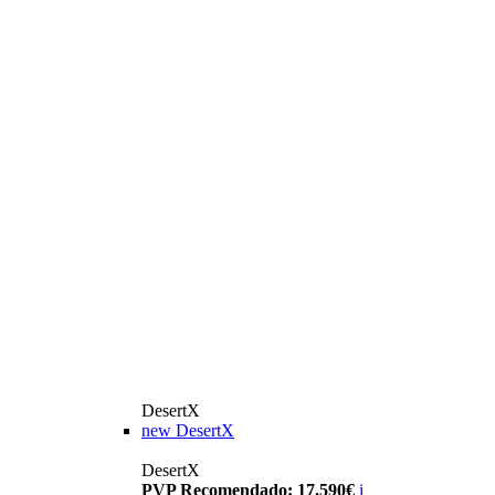
DesertX
new
DesertX
DesertX
PVP Recomendado: 17.590€
i