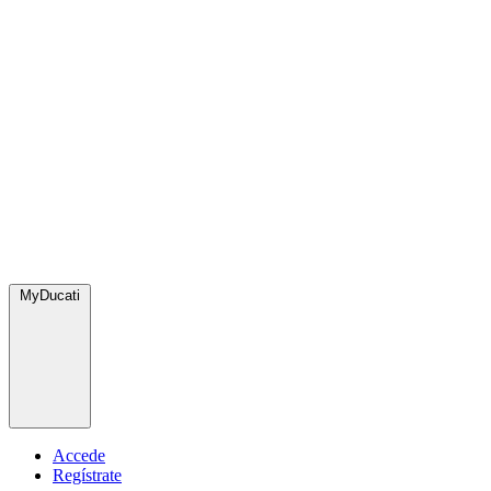
MyDucati
Accede
Regístrate