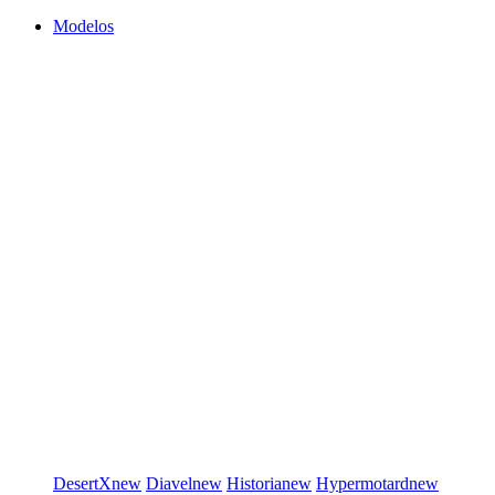
Modelos
DesertX
new
Diavel
new
Historia
new
Hypermotard
new