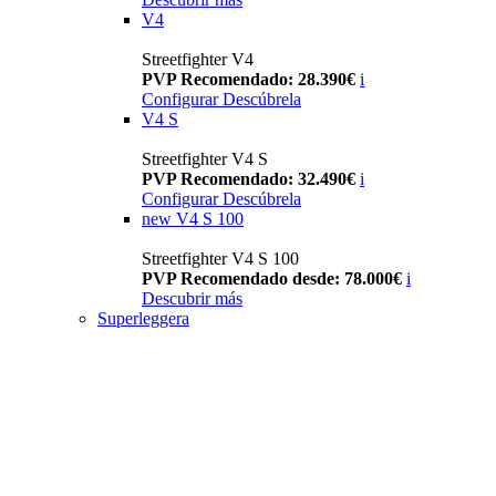
V4
Streetfighter V4
PVP Recomendado: 28.390€
i
Configurar
Descúbrela
V4 S
Streetfighter V4 S
PVP Recomendado: 32.490€
i
Configurar
Descúbrela
new
V4 S 100
Streetfighter V4 S 100
PVP Recomendado desde: 78.000€
i
Descubrir más
Superleggera