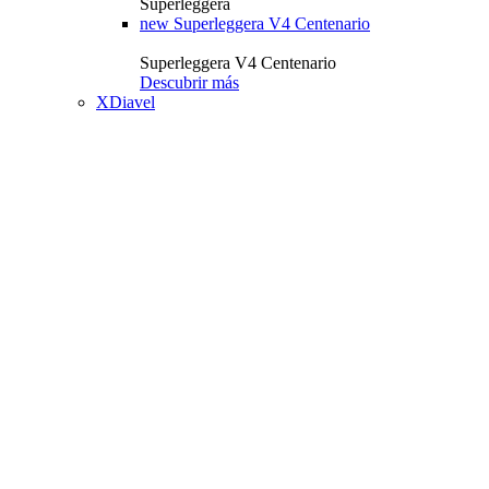
Superleggera
new
Superleggera V4 Centenario
Superleggera V4 Centenario
Descubrir más
XDiavel