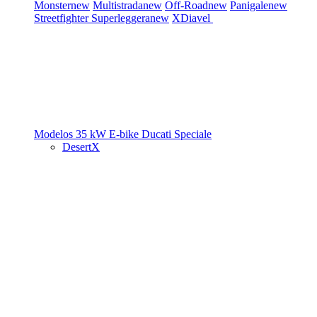
Monster
new
Multistrada
new
Off-Road
new
Panigale
new
Streetfighter
Superleggera
new
XDiavel
Modelos 35 kW
E-bike
Ducati Speciale
DesertX