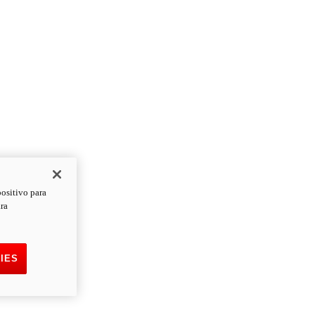
positivo para
ara
IES