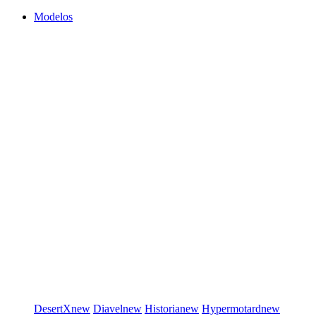
Modelos
DesertX
new
Diavel
new
Historia
new
Hypermotard
new