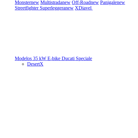
Monster
new
Multistrada
new
Off-Road
new
Panigale
new
Streetfighter
Superleggera
new
XDiavel
Modelos 35 kW
E-bike
Ducati Speciale
DesertX