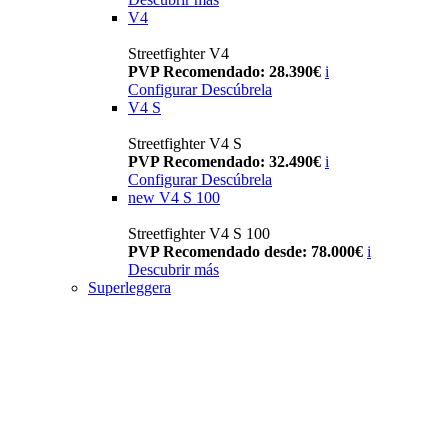
V4
Streetfighter V4
PVP Recomendado: 28.390€
i
Configurar
Descúbrela
V4 S
Streetfighter V4 S
PVP Recomendado: 32.490€
i
Configurar
Descúbrela
new
V4 S 100
Streetfighter V4 S 100
PVP Recomendado desde: 78.000€
i
Descubrir más
Superleggera