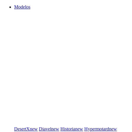
Modelos
DesertX
new
Diavel
new
Historia
new
Hypermotard
new