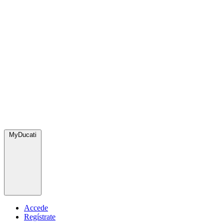
MyDucati
Accede
Regístrate