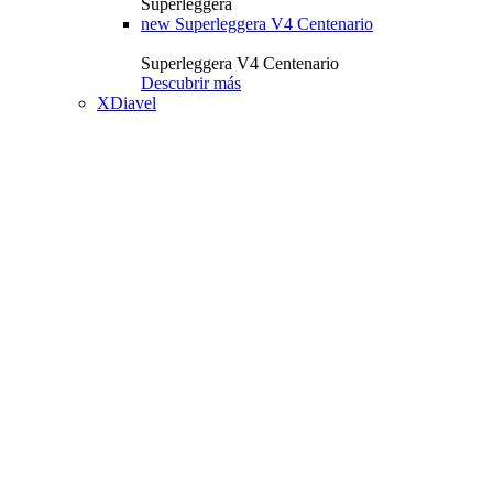
Superleggera
new
Superleggera V4 Centenario
Superleggera V4 Centenario
Descubrir más
XDiavel