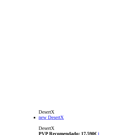
DesertX
new
DesertX
DesertX
PVP Recomendado: 17.590€
i