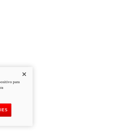
positivo para
ara
IES