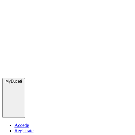
MyDucati
Accede
Regístrate