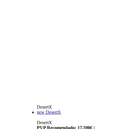
DesertX
new
DesertX
DesertX
PVP Recomendado: 17.590€
i