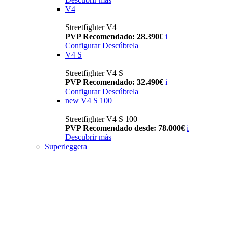
V4
Streetfighter V4
PVP Recomendado: 28.390€
i
Configurar
Descúbrela
V4 S
Streetfighter V4 S
PVP Recomendado: 32.490€
i
Configurar
Descúbrela
new
V4 S 100
Streetfighter V4 S 100
PVP Recomendado desde: 78.000€
i
Descubrir más
Superleggera