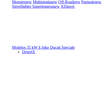
Monster
new
Multistrada
new
Off-Road
new
Panigale
new
Streetfighter
Superleggera
new
XDiavel
Modelos 35 kW
E-bike
Ducati Speciale
DesertX