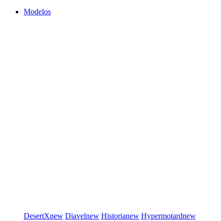
Modelos
DesertX
new
Diavel
new
Historia
new
Hypermotard
new