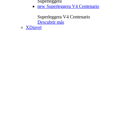
Superleggera
new
Superleggera V4 Centenario
Superleggera V4 Centenario
Descubrir más
XDiavel