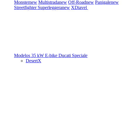
Monster
new
Multistrada
new
Off-Road
new
Panigale
new
Streetfighter
Superleggera
new
XDiavel
Modelos 35 kW
E-bike
Ducati Speciale
DesertX