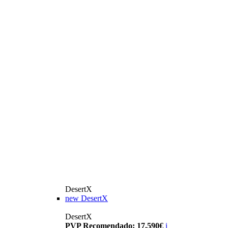
DesertX
new
DesertX
DesertX
PVP Recomendado: 17.590€
i