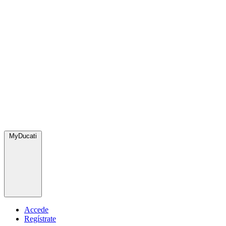
MyDucati
Accede
Regístrate