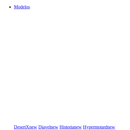
Modelos
DesertX
new
Diavel
new
Historia
new
Hypermotard
new