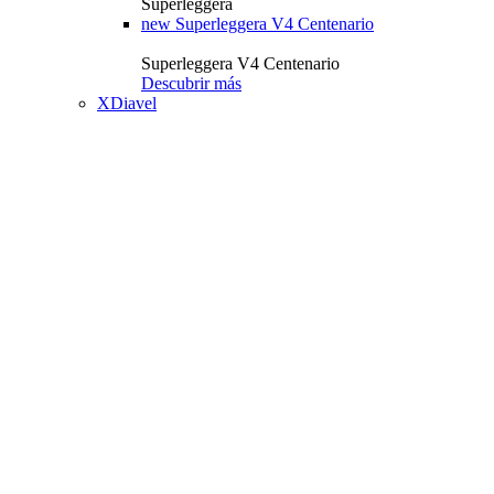
Superleggera
new
Superleggera V4 Centenario
Superleggera V4 Centenario
Descubrir más
XDiavel