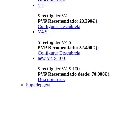
V4
Streetfighter V4
PVP Recomendado: 28.390€
i
Configurar
Descúbrela
V4 S
Streetfighter V4 S
PVP Recomendado: 32.490€
i
Configurar
Descúbrela
new
V4 S 100
Streetfighter V4 S 100
PVP Recomendado desde: 78.000€
i
Descubrir más
Superleggera