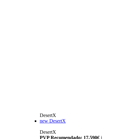
DesertX
new
DesertX
DesertX
PVP Recomendado: 17.590€
i