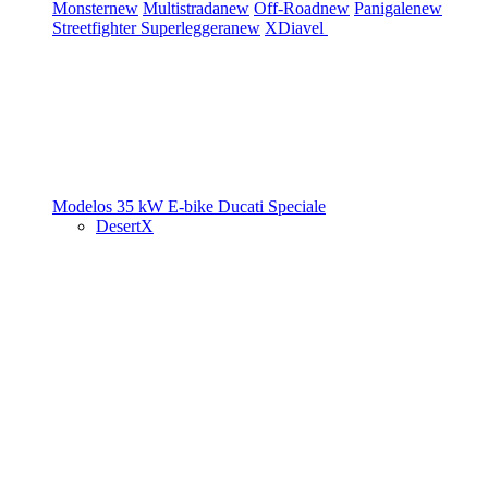
Monster
new
Multistrada
new
Off-Road
new
Panigale
new
Streetfighter
Superleggera
new
XDiavel
Modelos 35 kW
E-bike
Ducati Speciale
DesertX