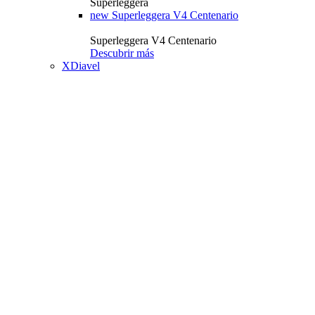
Superleggera
new
Superleggera V4 Centenario
Superleggera V4 Centenario
Descubrir más
XDiavel