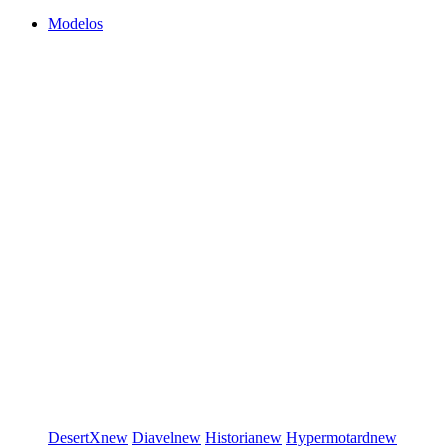
Modelos
DesertX
new
Diavel
new
Historia
new
Hypermotard
new