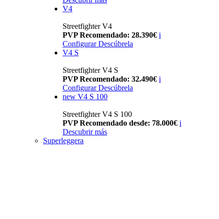
V4
Streetfighter V4
PVP Recomendado: 28.390€
i
Configurar
Descúbrela
V4 S
Streetfighter V4 S
PVP Recomendado: 32.490€
i
Configurar
Descúbrela
new
V4 S 100
Streetfighter V4 S 100
PVP Recomendado desde: 78.000€
i
Descubrir más
Superleggera