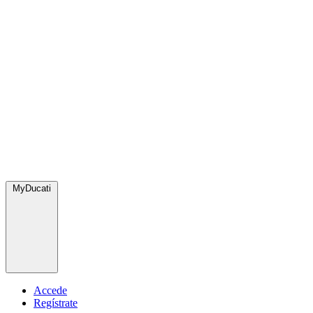
MyDucati
Accede
Regístrate