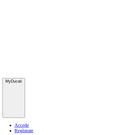
MyDucati
Accede
Regístrate