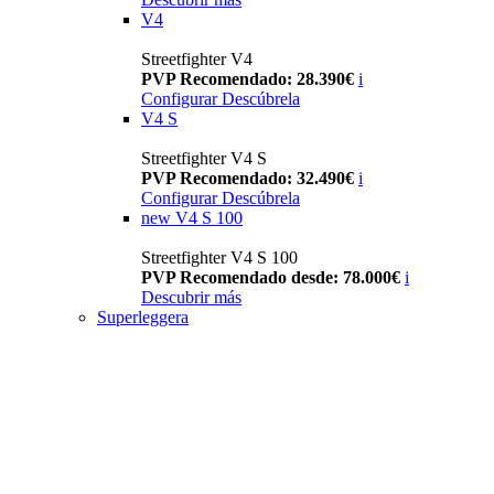
V4
Streetfighter V4
PVP Recomendado: 28.390€
i
Configurar
Descúbrela
V4 S
Streetfighter V4 S
PVP Recomendado: 32.490€
i
Configurar
Descúbrela
new
V4 S 100
Streetfighter V4 S 100
PVP Recomendado desde: 78.000€
i
Descubrir más
Superleggera