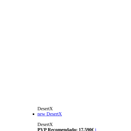
DesertX
new
DesertX
DesertX
PVP Recomendado: 17.590€
i