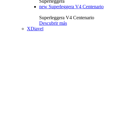
Superleggera
new
Superleggera V4 Centenario
Superleggera V4 Centenario
Descubrir más
XDiavel