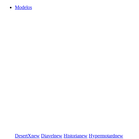
Modelos
DesertX
new
Diavel
new
Historia
new
Hypermotard
new