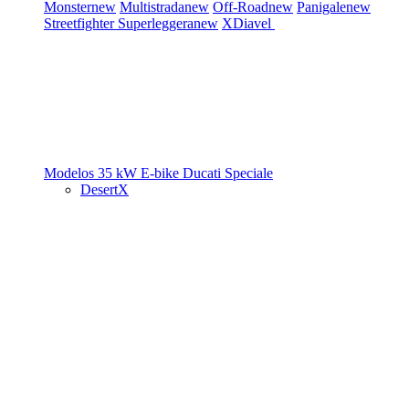
Monster
new
Multistrada
new
Off-Road
new
Panigale
new
Streetfighter
Superleggera
new
XDiavel
Modelos 35 kW
E-bike
Ducati Speciale
DesertX