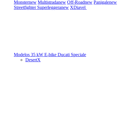
Monster
new
Multistrada
new
Off-Road
new
Panigale
new
Streetfighter
Superleggera
new
XDiavel
Modelos 35 kW
E-bike
Ducati Speciale
DesertX