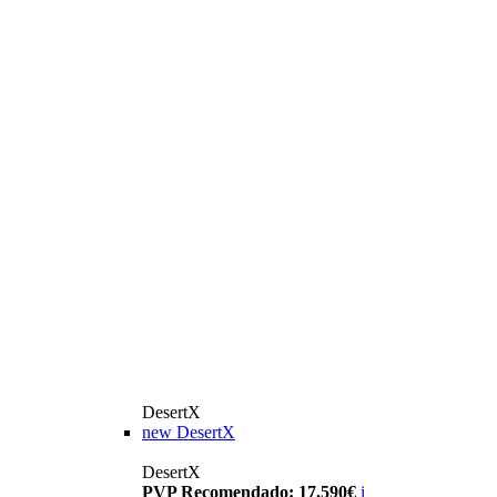
DesertX
new
DesertX
DesertX
PVP Recomendado: 17.590€
i