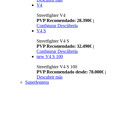
V4
Streetfighter V4
PVP Recomendado: 28.390€
i
Configurar
Descúbrela
V4 S
Streetfighter V4 S
PVP Recomendado: 32.490€
i
Configurar
Descúbrela
new
V4 S 100
Streetfighter V4 S 100
PVP Recomendado desde: 78.000€
i
Descubrir más
Superleggera