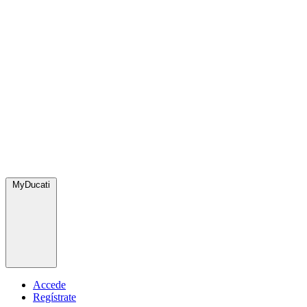
MyDucati
Accede
Regístrate