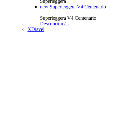
Superleggera
new
Superleggera V4 Centenario
Superleggera V4 Centenario
Descubrir más
XDiavel