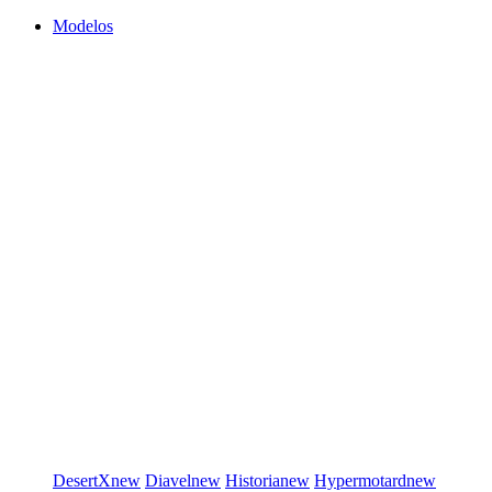
Modelos
DesertX
new
Diavel
new
Historia
new
Hypermotard
new