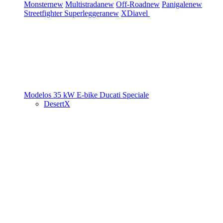
Monster
new
Multistrada
new
Off-Road
new
Panigale
new
Streetfighter
Superleggera
new
XDiavel
Modelos 35 kW
E-bike
Ducati Speciale
DesertX