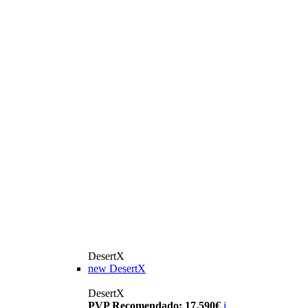
DesertX
new
DesertX
DesertX
PVP Recomendado: 17.590€
i