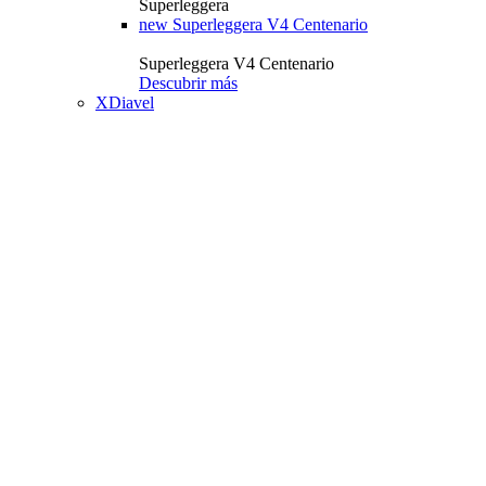
Superleggera
new
Superleggera V4 Centenario
Superleggera V4 Centenario
Descubrir más
XDiavel