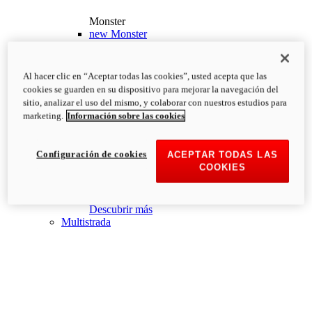
Monster
new
Monster
Monster
PVP Recomendado desde: 13.190€
i
Al hacer clic en “Aceptar todas las cookies”, usted acepta que las
Configurar
Descubrir más
cookies se guarden en su dispositivo para mejorar la navegación del
new
Monster +
sitio, analizar el uso del mismo, y colaborar con nuestros estudios para
marketing.
Información sobre las cookies
Monster +
PVP Recomendado desde: 13.690€
i
Configurar
Descubrir más
Configuración de cookies
ACEPTAR TODAS LAS
new
Monster 100
COOKIES
Monster 100
PVP Recomendado desde: 26.000€
i
Descubrir más
Multistrada