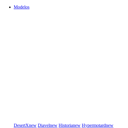
Modelos
DesertX
new
Diavel
new
Historia
new
Hypermotard
new