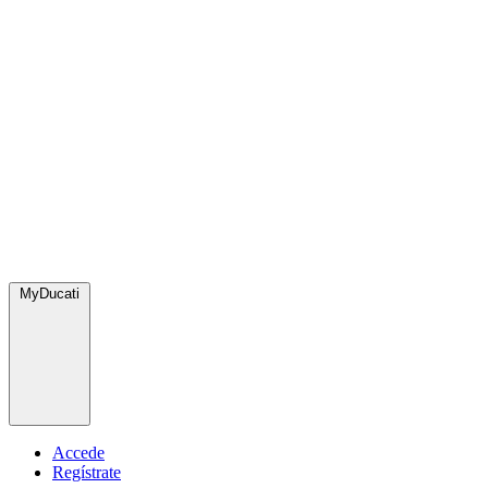
MyDucati
Accede
Regístrate