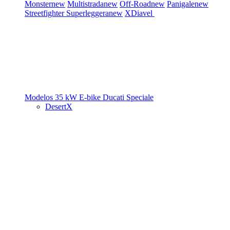
Monster
new
Multistrada
new
Off-Road
new
Panigale
new
Streetfighter
Superleggera
new
XDiavel
Modelos 35 kW
E-bike
Ducati Speciale
DesertX