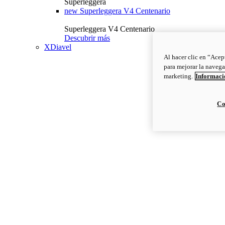
Superleggera
new
Superleggera V4 Centenario
Superleggera V4 Centenario
Descubrir más
XDiavel
Al hacer clic en “Acep
para mejorar la navega
marketing.
Informació
Co