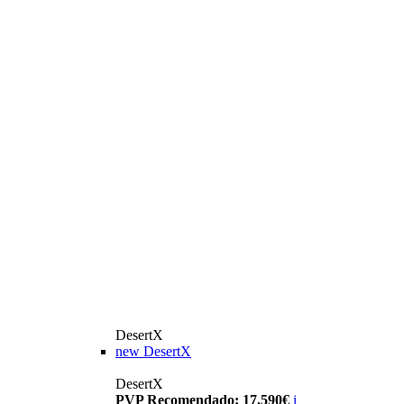
DesertX
new
DesertX
DesertX
PVP Recomendado: 17.590€
i