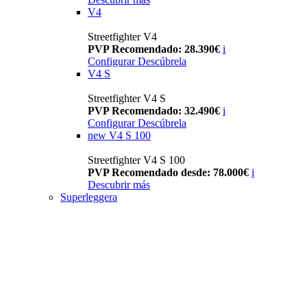
V4
Streetfighter V4
PVP Recomendado: 28.390€
i
Configurar
Descúbrela
V4 S
Streetfighter V4 S
PVP Recomendado: 32.490€
i
Configurar
Descúbrela
new
V4 S 100
Streetfighter V4 S 100
PVP Recomendado desde: 78.000€
i
Descubrir más
Superleggera