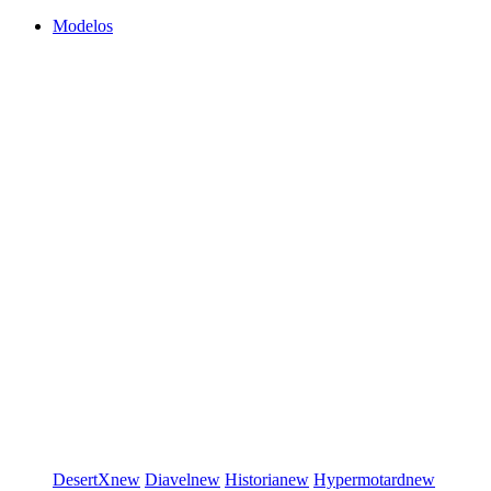
Modelos
DesertX
new
Diavel
new
Historia
new
Hypermotard
new