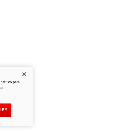
positivo para
ara
IES