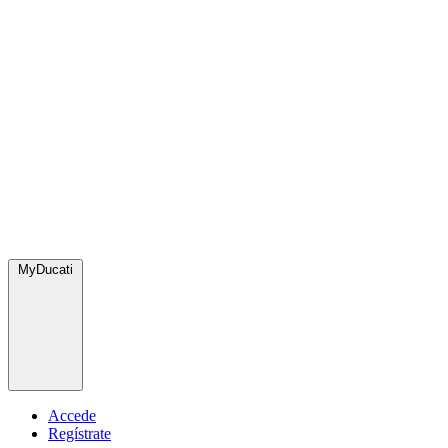
MyDucati
Accede
Regístrate