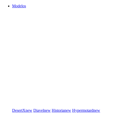
Modelos
DesertX
new
Diavel
new
Historia
new
Hypermotard
new