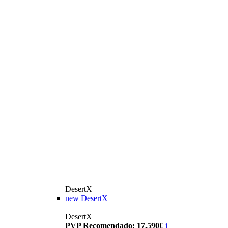
DesertX
new
DesertX
DesertX
PVP Recomendado: 17.590€
i