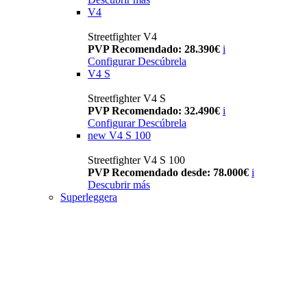
V4
Streetfighter V4
PVP Recomendado: 28.390€
i
Configurar
Descúbrela
V4 S
Streetfighter V4 S
PVP Recomendado: 32.490€
i
Configurar
Descúbrela
new
V4 S 100
Streetfighter V4 S 100
PVP Recomendado desde: 78.000€
i
Descubrir más
Superleggera