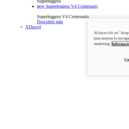
Superleggera
new
Superleggera V4 Centenario
Superleggera V4 Centenario
Descubrir más
XDiavel
Al hacer clic en “Acep
para mejorar la navega
marketing.
Informació
Co