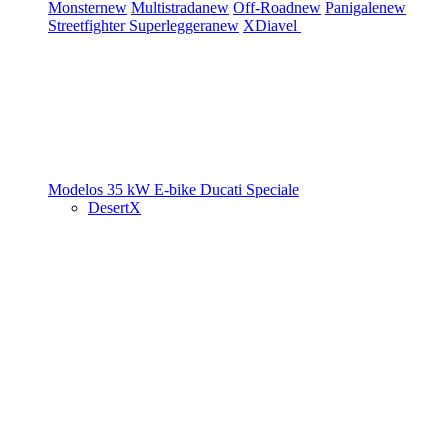
Monster
new
Multistrada
new
Off-Road
new
Panigale
new
Streetfighter
Superleggera
new
XDiavel
Modelos 35 kW
E-bike
Ducati Speciale
DesertX