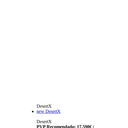
DesertX
new
DesertX
DesertX
PVP Recomendado: 17.590€
i