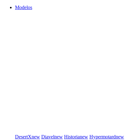
Modelos
DesertX
new
Diavel
new
Historia
new
Hypermotard
new