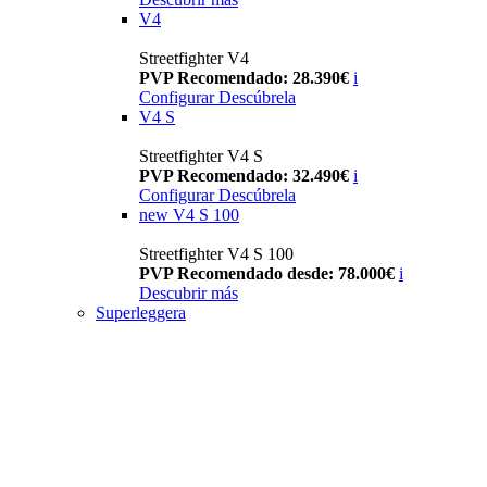
V4
Streetfighter V4
PVP Recomendado: 28.390€
i
Configurar
Descúbrela
V4 S
Streetfighter V4 S
PVP Recomendado: 32.490€
i
Configurar
Descúbrela
new
V4 S 100
Streetfighter V4 S 100
PVP Recomendado desde: 78.000€
i
Descubrir más
Superleggera