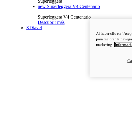
Superleggera
new
Superleggera V4 Centenario
Superleggera V4 Centenario
Descubrir más
XDiavel
Al hacer clic en “Acep
para mejorar la navega
marketing.
Informació
Co