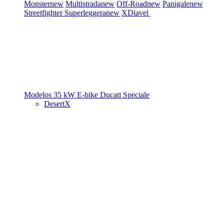
Monster
new
Multistrada
new
Off-Road
new
Panigale
new
Streetfighter
Superleggera
new
XDiavel
Modelos 35 kW
E-bike
Ducati Speciale
DesertX