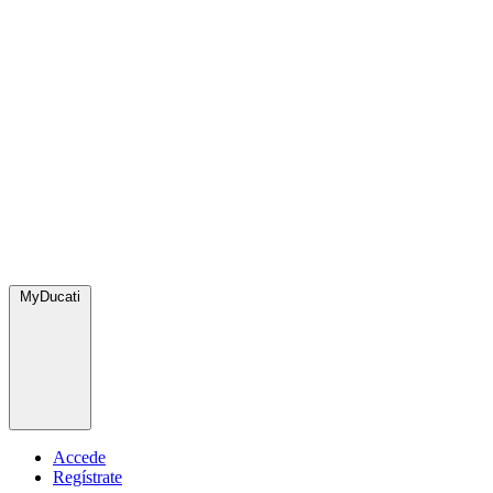
MyDucati
Accede
Regístrate