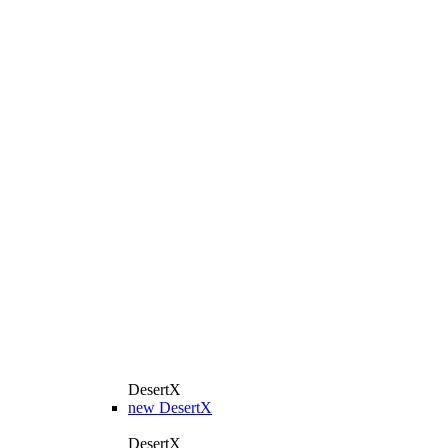
DesertX
new
DesertX
DesertX