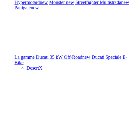
Hypermotard
new
Monster
new
Streetfighter
Multistrada
new
Panigale
new
La gamme Ducati
35 kW
Off-Road
new
Ducati Speciale
E-
Bike
DesertX