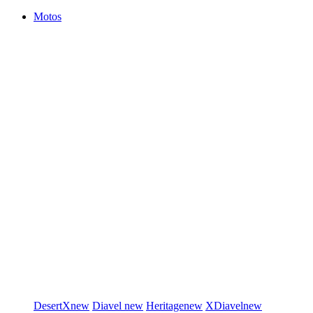
Motos
DesertX
new
Diavel
new
Heritage
new
XDiavel
new