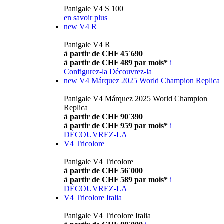
Panigale V4 S 100
en savoir plus
new
V4 R
Panigale V4 R
à partir de CHF 45´690
à partir de CHF 489 par mois*
i
Configurez-la
Découvrez-la
new
V4 Márquez 2025 World Champion Replica
Panigale V4 Márquez 2025 World Champion
Replica
à partir de CHF 90´390
à partir de CHF 959 par mois*
i
DÉCOUVREZ-LA
V4 Tricolore
Panigale V4 Tricolore
à partir de CHF 56´000
à partir de CHF 589 par mois*
i
DÉCOUVREZ-LA
V4 Tricolore Italia
Panigale V4 Tricolore Italia