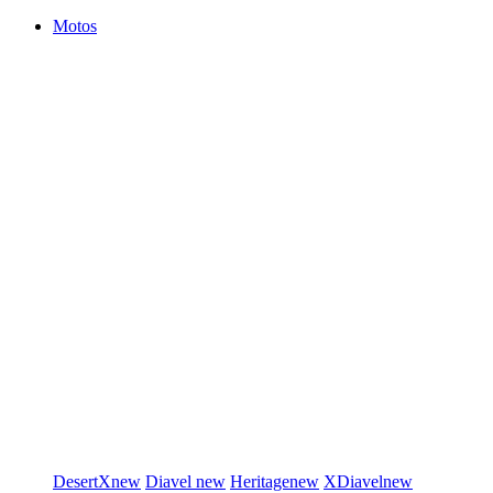
Motos
DesertX
new
Diavel
new
Heritage
new
XDiavel
new