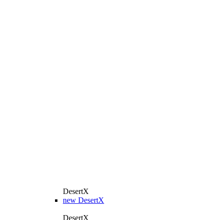
DesertX
new
DesertX
DesertX