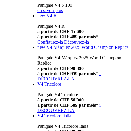
Panigale V4 S 100
en savoir plus
new
V4 R
Panigale V4 R
à partir de CHF 45´690
à partir de CHF 489 par mois*
i
Configurez-la
Découvrez-la
new
V4 Márquez 2025 World Champion Replica
Panigale V4 Márquez 2025 World Champion
Replica
à partir de CHF 90´390
à partir de CHF 959 par mois*
i
DÉCOUVREZ-LA
V4 Tricolore
Panigale V4 Tricolore
à partir de CHF 56´000
à partir de CHF 589 par mois*
i
DÉCOUVREZ-LA
V4 Tricolore Italia
Panigale V4 Tricolore Italia