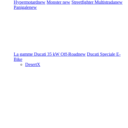
Hypermotard
new
Monster
new
Streetfighter
Multistrada
new
Panigale
new
La gamme Ducati
35 kW
Off-Road
new
Ducati Speciale
E-
Bike
DesertX