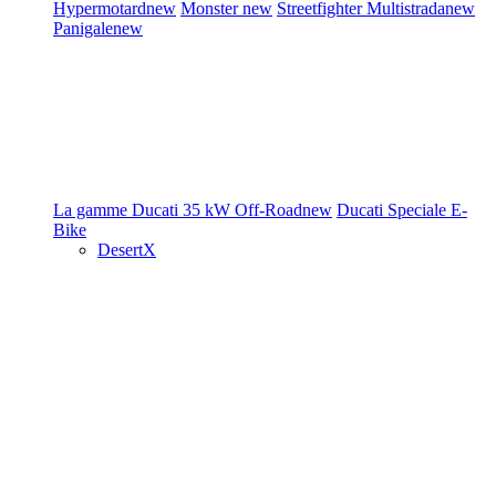
Hypermotard
new
Monster
new
Streetfighter
Multistrada
new
Panigale
new
La gamme Ducati
35 kW
Off-Road
new
Ducati Speciale
E-
Bike
DesertX