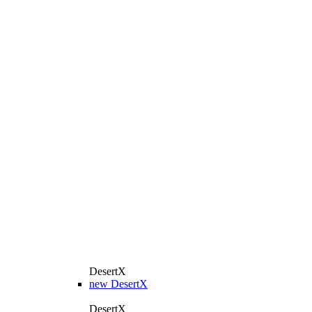
DesertX
new
DesertX
DesertX