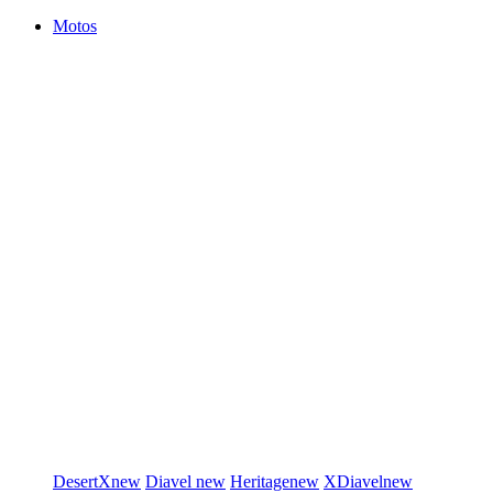
Motos
DesertX
new
Diavel
new
Heritage
new
XDiavel
new