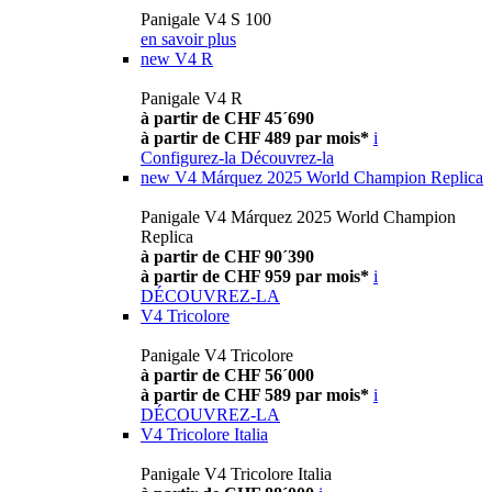
Panigale V4 S 100
en savoir plus
new
V4 R
Panigale V4 R
à partir de CHF 45´690
à partir de CHF 489 par mois*
i
Configurez-la
Découvrez-la
new
V4 Márquez 2025 World Champion Replica
Panigale V4 Márquez 2025 World Champion
Replica
à partir de CHF 90´390
à partir de CHF 959 par mois*
i
DÉCOUVREZ-LA
V4 Tricolore
Panigale V4 Tricolore
à partir de CHF 56´000
à partir de CHF 589 par mois*
i
DÉCOUVREZ-LA
V4 Tricolore Italia
Panigale V4 Tricolore Italia