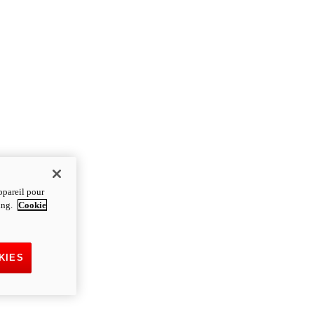
ppareil pour
ting.
Cookie
KIES