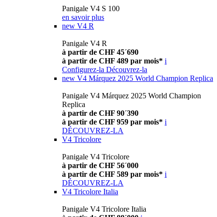
Panigale V4 S 100
en savoir plus
new
V4 R
Panigale V4 R
à partir de CHF 45´690
à partir de CHF 489 par mois*
i
Configurez-la
Découvrez-la
new
V4 Márquez 2025 World Champion Replica
Panigale V4 Márquez 2025 World Champion
Replica
à partir de CHF 90´390
à partir de CHF 959 par mois*
i
DÉCOUVREZ-LA
V4 Tricolore
Panigale V4 Tricolore
à partir de CHF 56´000
à partir de CHF 589 par mois*
i
DÉCOUVREZ-LA
V4 Tricolore Italia
Panigale V4 Tricolore Italia