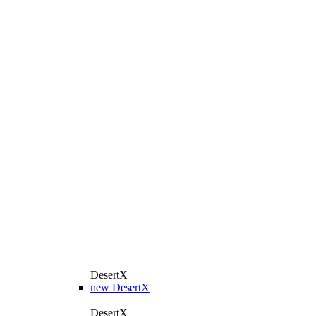
DesertX
new
DesertX
DesertX