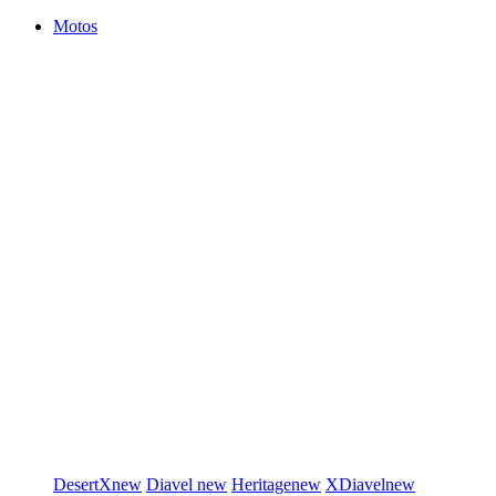
Motos
DesertX
new
Diavel
new
Heritage
new
XDiavel
new