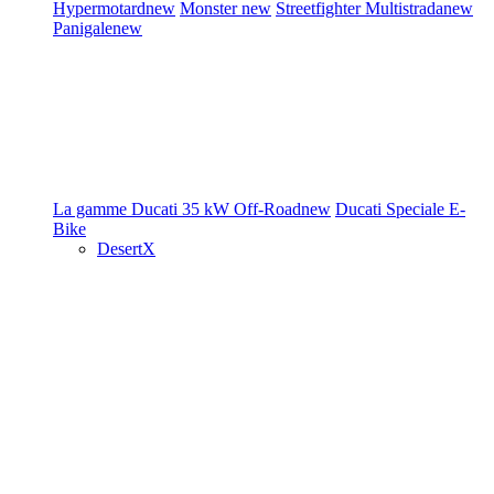
Hypermotard
new
Monster
new
Streetfighter
Multistrada
new
Panigale
new
La gamme Ducati
35 kW
Off-Road
new
Ducati Speciale
E-
Bike
DesertX