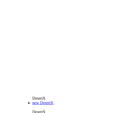
DesertX
new
DesertX
DesertX