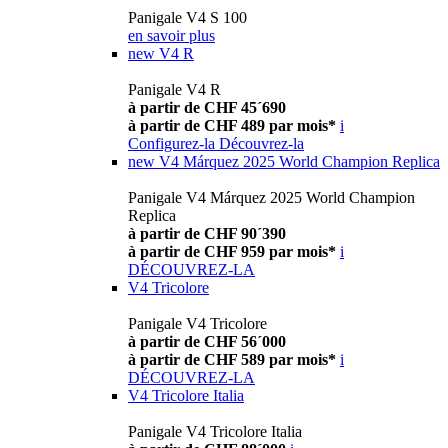
Panigale V4 S 100
en savoir plus
new
V4 R
Panigale V4 R
à partir de CHF 45´690
à partir de CHF 489 par mois*
i
Configurez-la
Découvrez-la
new
V4 Márquez 2025 World Champion Replica
Panigale V4 Márquez 2025 World Champion
Replica
à partir de CHF 90´390
à partir de CHF 959 par mois*
i
DÉCOUVREZ-LA
V4 Tricolore
Panigale V4 Tricolore
à partir de CHF 56´000
à partir de CHF 589 par mois*
i
DÉCOUVREZ-LA
V4 Tricolore Italia
Panigale V4 Tricolore Italia