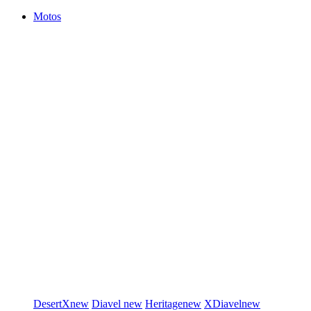
Motos
DesertX
new
Diavel
new
Heritage
new
XDiavel
new