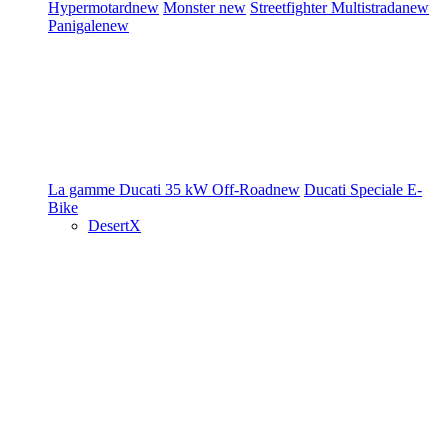
Hypermotard
new
Monster
new
Streetfighter
Multistrada
new
Panigale
new
La gamme Ducati
35 kW
Off-Road
new
Ducati Speciale
E-
Bike
DesertX