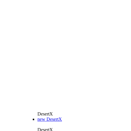
DesertX
new
DesertX
DesertX