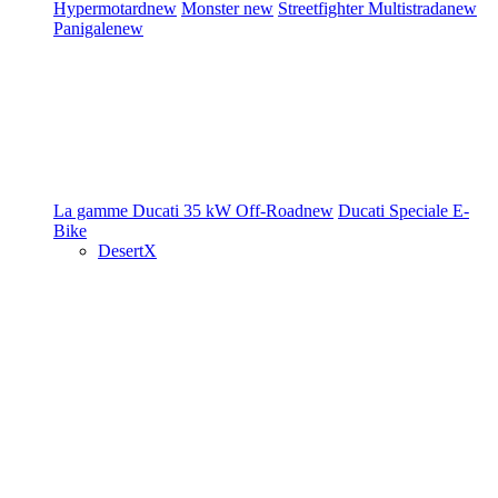
Hypermotard
new
Monster
new
Streetfighter
Multistrada
new
Panigale
new
La gamme Ducati
35 kW
Off-Road
new
Ducati Speciale
E-
Bike
DesertX