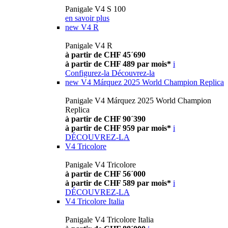
Panigale V4 S 100
en savoir plus
new
V4 R
Panigale V4 R
à partir de CHF 45´690
à partir de CHF 489 par mois*
i
Configurez-la
Découvrez-la
new
V4 Márquez 2025 World Champion Replica
Panigale V4 Márquez 2025 World Champion
Replica
à partir de CHF 90´390
à partir de CHF 959 par mois*
i
DÉCOUVREZ-LA
V4 Tricolore
Panigale V4 Tricolore
à partir de CHF 56´000
à partir de CHF 589 par mois*
i
DÉCOUVREZ-LA
V4 Tricolore Italia
Panigale V4 Tricolore Italia