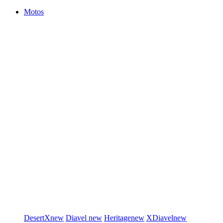
Motos
DesertX
new
Diavel
new
Heritage
new
XDiavel
new