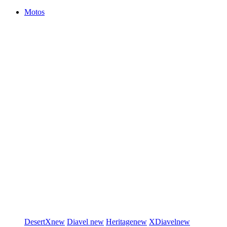
Motos
DesertX
new
Diavel
new
Heritage
new
XDiavel
new