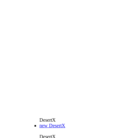
DesertX
new
DesertX
DesertX