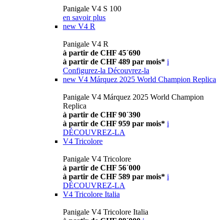
Panigale V4 S 100
en savoir plus
new
V4 R
Panigale V4 R
à partir de CHF 45´690
à partir de CHF 489 par mois*
i
Configurez-la
Découvrez-la
new
V4 Márquez 2025 World Champion Replica
Panigale V4 Márquez 2025 World Champion
Replica
à partir de CHF 90´390
à partir de CHF 959 par mois*
i
DÉCOUVREZ-LA
V4 Tricolore
Panigale V4 Tricolore
à partir de CHF 56´000
à partir de CHF 589 par mois*
i
DÉCOUVREZ-LA
V4 Tricolore Italia
Panigale V4 Tricolore Italia