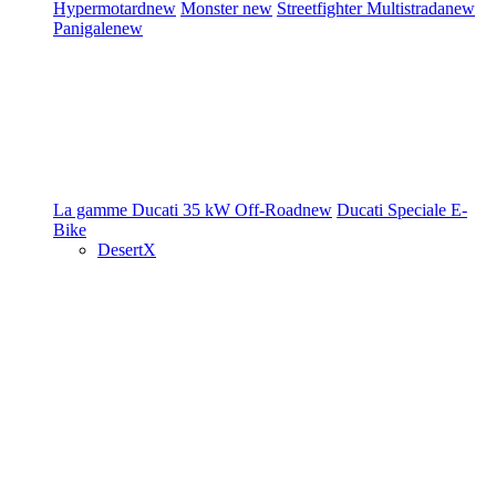
Hypermotard
new
Monster
new
Streetfighter
Multistrada
new
Panigale
new
La gamme Ducati
35 kW
Off-Road
new
Ducati Speciale
E-
Bike
DesertX