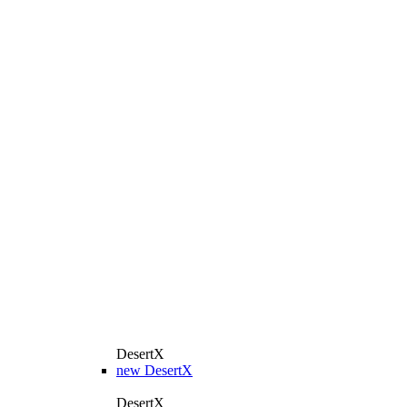
DesertX
new
DesertX
DesertX