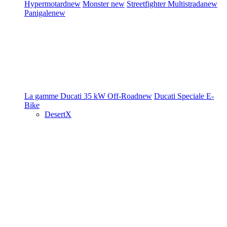
Hypermotard
new
Monster
new
Streetfighter
Multistrada
new
Panigale
new
La gamme Ducati
35 kW
Off-Road
new
Ducati Speciale
E-
Bike
DesertX