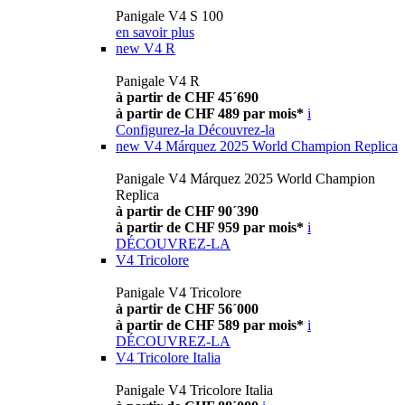
Panigale V4 S 100
en savoir plus
new
V4 R
Panigale V4 R
à partir de CHF 45´690
à partir de CHF 489 par mois*
i
Configurez-la
Découvrez-la
new
V4 Márquez 2025 World Champion Replica
Panigale V4 Márquez 2025 World Champion
Replica
à partir de CHF 90´390
à partir de CHF 959 par mois*
i
DÉCOUVREZ-LA
V4 Tricolore
Panigale V4 Tricolore
à partir de CHF 56´000
à partir de CHF 589 par mois*
i
DÉCOUVREZ-LA
V4 Tricolore Italia
Panigale V4 Tricolore Italia