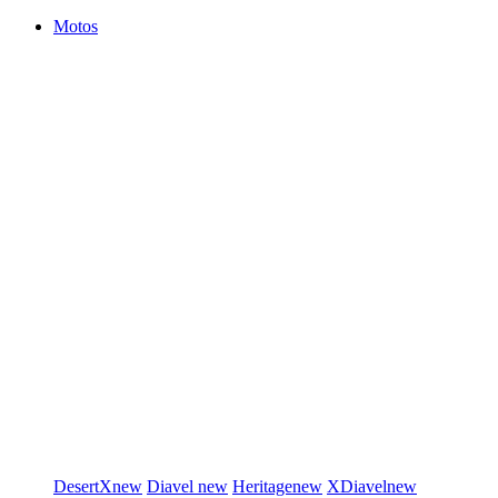
Motos
DesertX
new
Diavel
new
Heritage
new
XDiavel
new