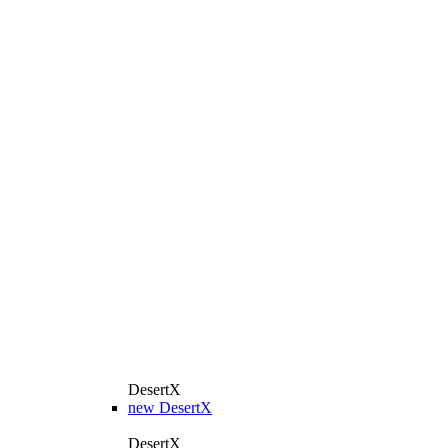
DesertX
new
DesertX
DesertX