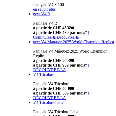
Panigale V4 S 100
en savoir plus
new
V4 R
Panigale V4 R
à partir de CHF 45´690
à partir de CHF 489 par mois*
i
Configurez-la
Découvrez-la
new
V4 Márquez 2025 World Champion Replica
Panigale V4 Márquez 2025 World Champion
Replica
à partir de CHF 90´390
à partir de CHF 959 par mois*
i
DÉCOUVREZ-LA
V4 Tricolore
Panigale V4 Tricolore
à partir de CHF 56´000
à partir de CHF 589 par mois*
i
DÉCOUVREZ-LA
V4 Tricolore Italia
Panigale V4 Tricolore Italia