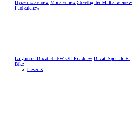
Hypermotard
new
Monster
new
Streetfighter
Multistrada
new
Panigale
new
La gamme Ducati
35 kW
Off-Road
new
Ducati Speciale
E-
Bike
DesertX