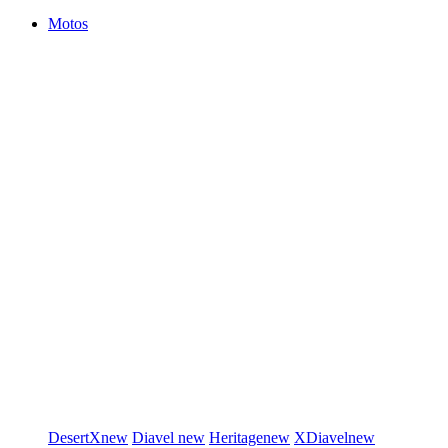
Motos
DesertX
new
Diavel
new
Heritage
new
XDiavel
new