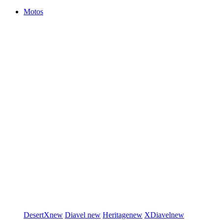
Motos
DesertX
new
Diavel
new
Heritage
new
XDiavel
new