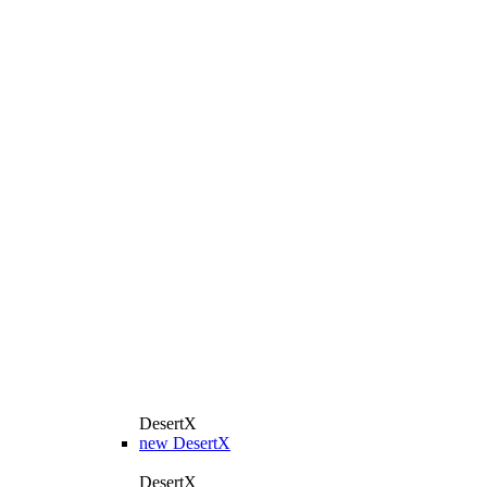
DesertX
new
DesertX
DesertX