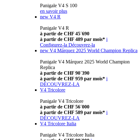
Panigale V4 S 100
en savoir plus
new
V4 R
Panigale V4 R
à partir de CHF 45´690
à partir de CHF 489 par mois*
i
Configurez-la
Découvrez-la
new
V4 Márquez 2025 World Champion Replica
Panigale V4 Márquez 2025 World Champion
Replica
à partir de CHF 90´390
à partir de CHF 959 par mois*
i
DÉCOUVREZ-LA
V4 Tricolore
Panigale V4 Tricolore
à partir de CHF 56´000
à partir de CHF 589 par mois*
i
DÉCOUVREZ-LA
V4 Tricolore Italia
Panigale V4 Tricolore Italia