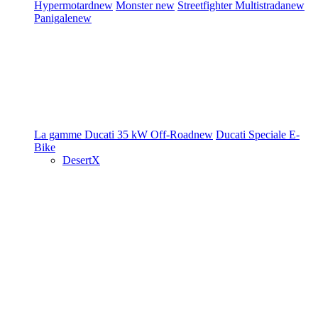
Hypermotard
new
Monster
new
Streetfighter
Multistrada
new
Panigale
new
La gamme Ducati
35 kW
Off-Road
new
Ducati Speciale
E-
Bike
DesertX