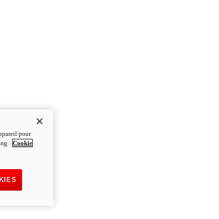
ppareil pour
ting.
Cookie
KIES