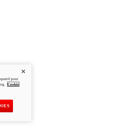
ppareil pour
ting.
Cookie
KIES