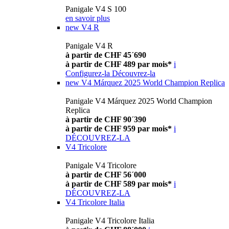
Panigale V4 S 100
en savoir plus
new
V4 R
Panigale V4 R
à partir de CHF 45´690
à partir de CHF 489 par mois*
i
Configurez-la
Découvrez-la
new
V4 Márquez 2025 World Champion Replica
Panigale V4 Márquez 2025 World Champion
Replica
à partir de CHF 90´390
à partir de CHF 959 par mois*
i
DÉCOUVREZ-LA
V4 Tricolore
Panigale V4 Tricolore
à partir de CHF 56´000
à partir de CHF 589 par mois*
i
DÉCOUVREZ-LA
V4 Tricolore Italia
Panigale V4 Tricolore Italia