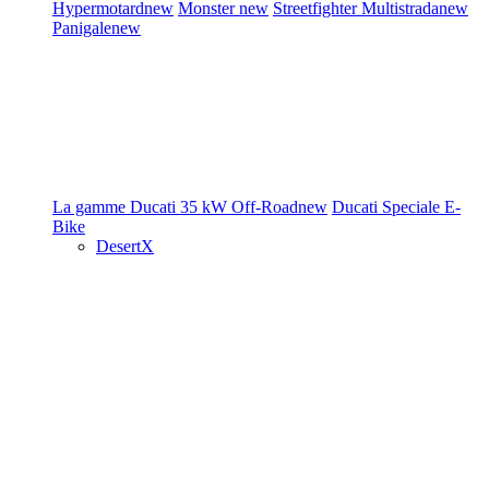
Hypermotard
new
Monster
new
Streetfighter
Multistrada
new
Panigale
new
La gamme Ducati
35 kW
Off-Road
new
Ducati Speciale
E-
Bike
DesertX