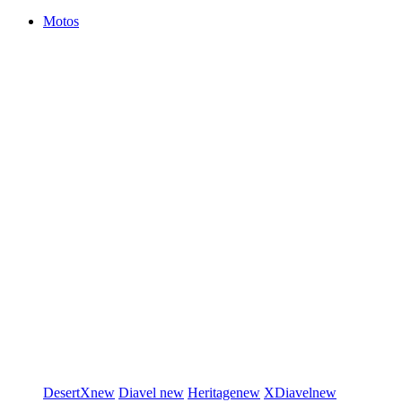
Motos
DesertX
new
Diavel
new
Heritage
new
XDiavel
new