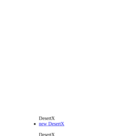
DesertX
new
DesertX
DesertX