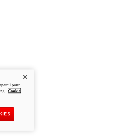
ppareil pour
ting.
Cookie
KIES