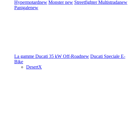
Hypermotard
new
Monster
new
Streetfighter
Multistrada
new
Panigale
new
La gamme Ducati
35 kW
Off-Road
new
Ducati Speciale
E-
Bike
DesertX