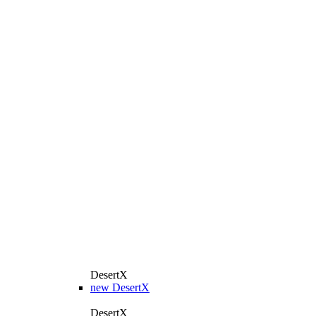
DesertX
new
DesertX
DesertX