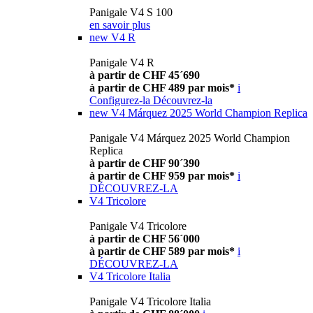
Panigale V4 S 100
en savoir plus
new
V4 R
Panigale V4 R
à partir de CHF 45´690
à partir de CHF 489 par mois*
i
Configurez-la
Découvrez-la
new
V4 Márquez 2025 World Champion Replica
Panigale V4 Márquez 2025 World Champion
Replica
à partir de CHF 90´390
à partir de CHF 959 par mois*
i
DÉCOUVREZ-LA
V4 Tricolore
Panigale V4 Tricolore
à partir de CHF 56´000
à partir de CHF 589 par mois*
i
DÉCOUVREZ-LA
V4 Tricolore Italia
Panigale V4 Tricolore Italia