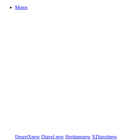
Motos
DesertX
new
Diavel
new
Heritage
new
XDiavel
new