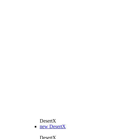
DesertX
new
DesertX
DesertX