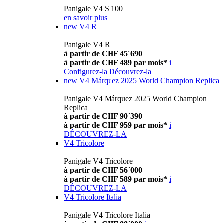
Panigale V4 S 100
en savoir plus
new
V4 R
Panigale V4 R
à partir de CHF 45´690
à partir de CHF 489 par mois*
i
Configurez-la
Découvrez-la
new
V4 Márquez 2025 World Champion Replica
Panigale V4 Márquez 2025 World Champion
Replica
à partir de CHF 90´390
à partir de CHF 959 par mois*
i
DÉCOUVREZ-LA
V4 Tricolore
Panigale V4 Tricolore
à partir de CHF 56´000
à partir de CHF 589 par mois*
i
DÉCOUVREZ-LA
V4 Tricolore Italia
Panigale V4 Tricolore Italia