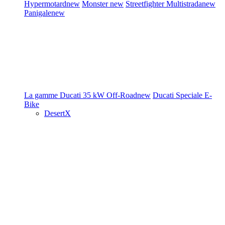
Hypermotard
new
Monster
new
Streetfighter
Multistrada
new
Panigale
new
La gamme Ducati
35 kW
Off-Road
new
Ducati Speciale
E-
Bike
DesertX