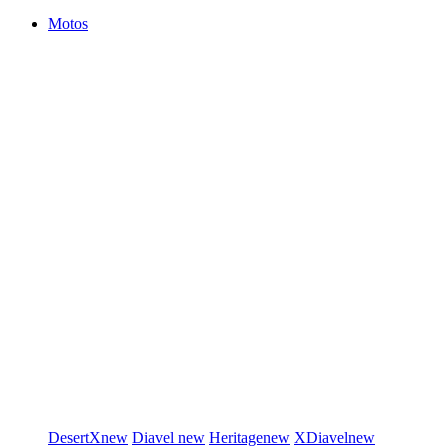
Motos
DesertX
new
Diavel
new
Heritage
new
XDiavel
new