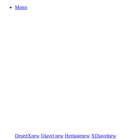
Motos
DesertX
new
Diavel
new
Heritage
new
XDiavel
new