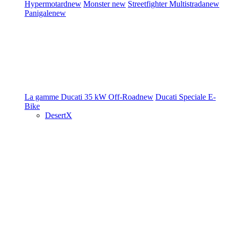
Hypermotard
new
Monster
new
Streetfighter
Multistrada
new
Panigale
new
La gamme Ducati
35 kW
Off-Road
new
Ducati Speciale
E-
Bike
DesertX