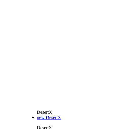
DesertX
new
DesertX
DesertX