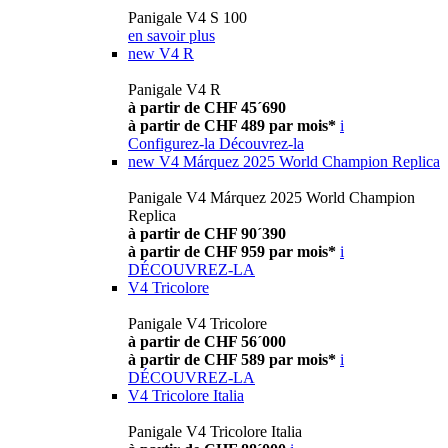
Panigale V4 S 100
en savoir plus
new
V4 R
Panigale V4 R
à partir de CHF 45´690
à partir de CHF 489 par mois*
i
Configurez-la
Découvrez-la
new
V4 Márquez 2025 World Champion Replica
Panigale V4 Márquez 2025 World Champion
Replica
à partir de CHF 90´390
à partir de CHF 959 par mois*
i
DÉCOUVREZ-LA
V4 Tricolore
Panigale V4 Tricolore
à partir de CHF 56´000
à partir de CHF 589 par mois*
i
DÉCOUVREZ-LA
V4 Tricolore Italia
Panigale V4 Tricolore Italia