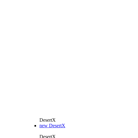
DesertX
new
DesertX
DesertX