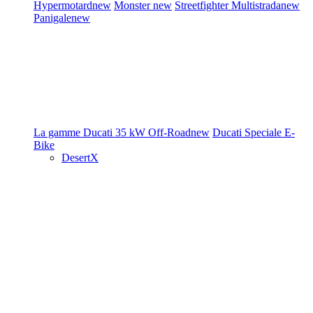
Hypermotard
new
Monster
new
Streetfighter
Multistrada
new
Panigale
new
La gamme Ducati
35 kW
Off-Road
new
Ducati Speciale
E-
Bike
DesertX