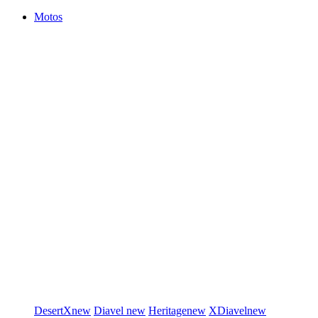
Motos
DesertX
new
Diavel
new
Heritage
new
XDiavel
new