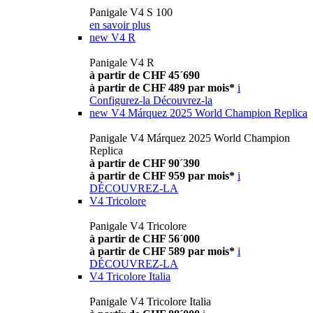
Panigale V4 S 100
en savoir plus
new
V4 R
Panigale V4 R
à partir de CHF 45´690
à partir de CHF 489 par mois*
i
Configurez-la
Découvrez-la
new
V4 Márquez 2025 World Champion Replica
Panigale V4 Márquez 2025 World Champion
Replica
à partir de CHF 90´390
à partir de CHF 959 par mois*
i
DÉCOUVREZ-LA
V4 Tricolore
Panigale V4 Tricolore
à partir de CHF 56´000
à partir de CHF 589 par mois*
i
DÉCOUVREZ-LA
V4 Tricolore Italia
Panigale V4 Tricolore Italia