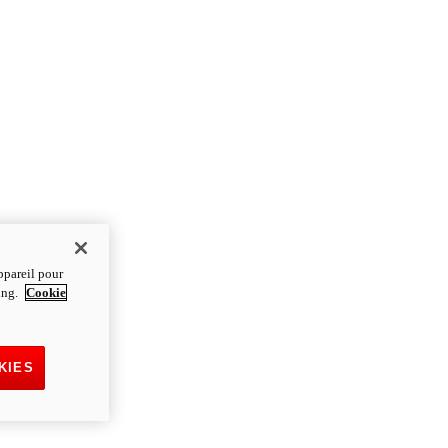
ppareil pour
ting.
Cookie
KIES