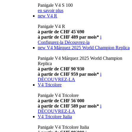
Panigale V4 S 100
en savoir plus
new
V4 R
Panigale V4 R
à partir de CHF 45´690
à partir de CHF 489 par mois*
i
Configurez-la
Découvrez-la
new
V4 Márquez 2025 World Champion Replica
Panigale V4 Márquez 2025 World Champion
Replica
à partir de CHF 90´930
à partir de CHF 959 par mois*
i
DÉCOUVREZ-LA
V4 Tricolore
Panigale V4 Tricolore
à partir de CHF 56´000
à partir de CHF 589 par mois*
i
DÉCOUVREZ-LA
V4 Tricolore Italia
Panigale V4 Tricolore Italia