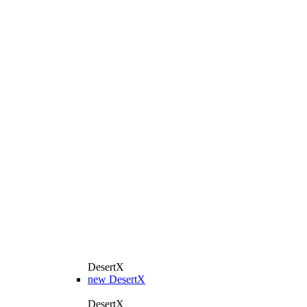
DesertX
new
DesertX
DesertX