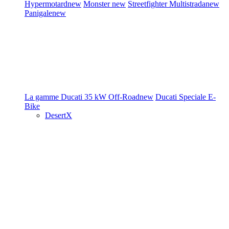
Hypermotard
new
Monster
new
Streetfighter
Multistrada
new
Panigale
new
La gamme Ducati
35 kW
Off-Road
new
Ducati Speciale
E-
Bike
DesertX