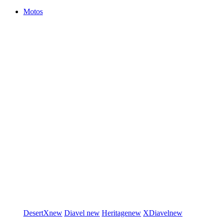
Motos
DesertX
new
Diavel
new
Heritage
new
XDiavel
new