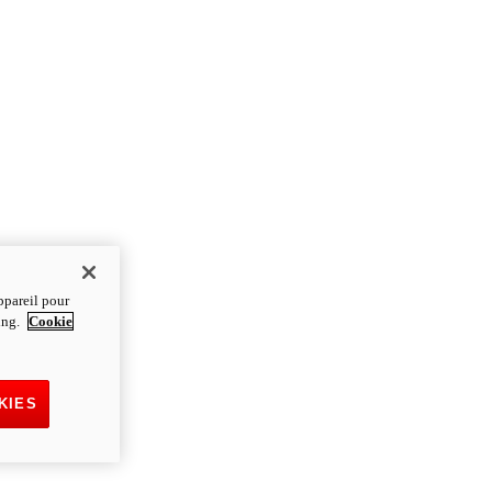
ppareil pour
ting.
Cookie
KIES