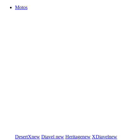
Motos
DesertX
new
Diavel
new
Heritage
new
XDiavel
new