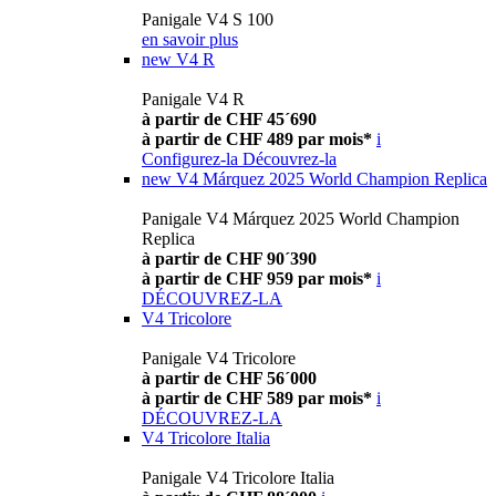
Panigale V4 S 100
en savoir plus
new
V4 R
Panigale V4 R
à partir de CHF 45´690
à partir de CHF 489 par mois*
i
Configurez-la
Découvrez-la
new
V4 Márquez 2025 World Champion Replica
Panigale V4 Márquez 2025 World Champion
Replica
à partir de CHF 90´390
à partir de CHF 959 par mois*
i
DÉCOUVREZ-LA
V4 Tricolore
Panigale V4 Tricolore
à partir de CHF 56´000
à partir de CHF 589 par mois*
i
DÉCOUVREZ-LA
V4 Tricolore Italia
Panigale V4 Tricolore Italia