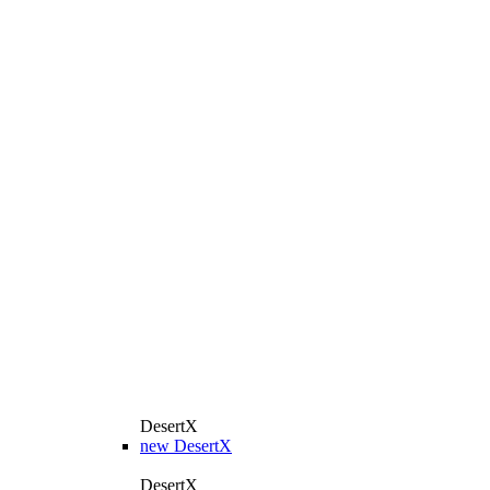
DesertX
new
DesertX
DesertX