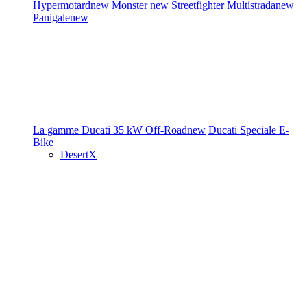
Hypermotard
new
Monster
new
Streetfighter
Multistrada
new
Panigale
new
La gamme Ducati
35 kW
Off-Road
new
Ducati Speciale
E-
Bike
DesertX