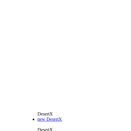
DesertX
new
DesertX
DesertX