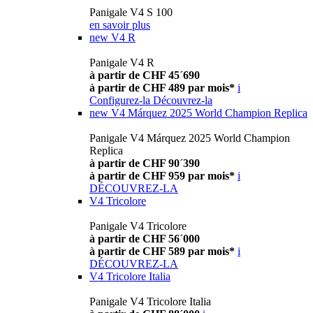
Panigale V4 S 100
en savoir plus
new
V4 R
Panigale V4 R
à partir de CHF 45´690
à partir de CHF 489 par mois*
i
Configurez-la
Découvrez-la
new
V4 Márquez 2025 World Champion Replica
Panigale V4 Márquez 2025 World Champion
Replica
à partir de CHF 90´390
à partir de CHF 959 par mois*
i
DÉCOUVREZ-LA
V4 Tricolore
Panigale V4 Tricolore
à partir de CHF 56´000
à partir de CHF 589 par mois*
i
DÉCOUVREZ-LA
V4 Tricolore Italia
Panigale V4 Tricolore Italia