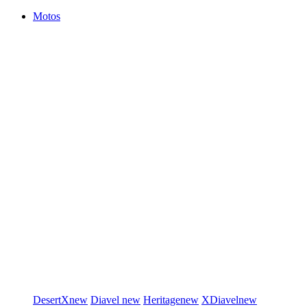
Motos
DesertX
new
Diavel
new
Heritage
new
XDiavel
new