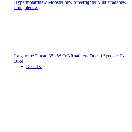
Hypermotard
new
Monster
new
Streetfighter
Multistrada
new
Panigale
new
La gamme Ducati
35 kW
Off-Road
new
Ducati Speciale
E-
Bike
DesertX